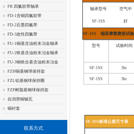
FR 四氟软带轴承
轴承型号
空气中
FD-1含铜四氟软带
SF-1SS
好
FD-2石墨四氟带
SF-1SS 端面摩擦磨损试
FD-3改性四氟带
FU-1铜基含油粉末冶金轴承
型号
试验时间
FU-2铁基含油粉末冶金轴承
FU-3铜铁合基含油粉末冶金
SF-1SS
3hr
FZH铜基钢球保持架
SF-1SS
3hr
FZL铝基钢球保持圈
FZP树脂基钢球保持架
自润滑铜轴瓦
铜衬套
SF-1SS标准公差尺寸表
联系方式