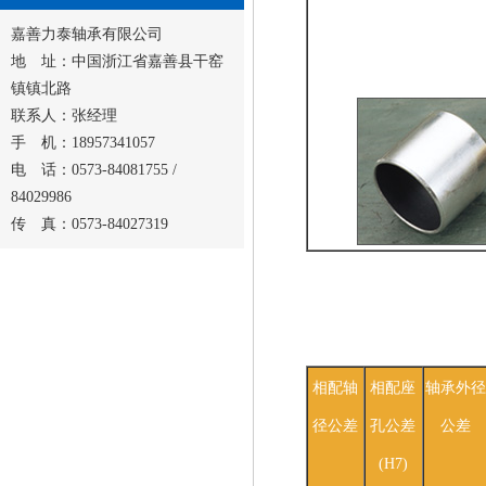
嘉善力泰轴承有限公司
地 址：中国浙江省嘉善县干窑
镇镇北路
联系人：张经理
手 机：18957341057
电 话：0573-84081755 /
84029986
传 真：0573-84027319
相配轴
相配座
轴承外
径公差
孔公差
公差
(H7)