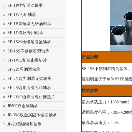
SF-1P往复运动轴承
SF-1W无铅轴承
SF-1B青铜基无给油轴承
SF-1D液压专用轴承
SF-1S不锈钢耐腐蚀轴承
SF-1SS不锈钢喷塑轴承
产品说明
SF-1WC复合止推垫片
SF-1SS不锈钢材料为基
SF-2边界润滑轴承
SF-2Y边界润滑无铅轴承
性能明显优于单体PTFE
SF-2S边界润滑无油轴承
技术参数
SF-2WC边界润滑止推垫片
最大承载压力：100N/mm2
JF800双金属轴承
适用温度范围：-195~+28
JF-08G双金属固体镶嵌轴承
最高滑动速度：2m/s
JF-20高锡铝基轴承