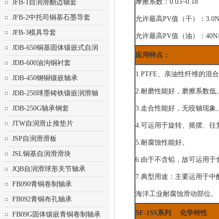
摩擦系数：0.03~0.18
JFB-1自润滑翻边轴套
JFB-2中托司铜基石墨导套
允许最高PV值（干）：3.0N/m
JFB-3模具导套
允许最高PV值（油）：40N/mm
JDB-650铜基固体镶嵌式自润
应用特点：
JDB-600油沟铜衬套
1.PTFE、亲油性纤维的
JDB-450钢铜镶嵌轴承
2.耐磨性能好，磨擦系数低
JDB-250球墨铸铁镶嵌润滑轴
3.走合性能好，无咬轴现象
JDB-250G轴承钢套
JTW自润滑止推垫片
4.可运用于旋转、摇摆、往
JSP自润滑滑板
5.耐腐蚀性能好。
JSL铜基自润滑滑块
6.由于不含铅，故可运用
JQB自润滑球形关节轴承
7.典型用途：主要运用于
FB090青铜卷制轴承
海洋工业耐腐蚀滑动部位。
FB092青铜布孔轴承
SF-1SS系列 化学特性
FB09G固体镶嵌青铜卷制轴承